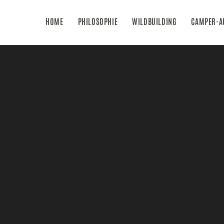
HOME
PHILOSOPHIE
WILDBUILDING
CAMPER-A